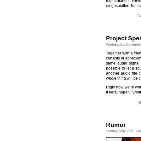
momentanen Vorver
eingespielten Ton b
Ta
Project Spe
Wednesday, November
Together with a frie
consists of approxima
same audio signal b
possible to let a so
another audio file 
whole thing will be 
Right now we’re work
it here, hopefully w
Ta
Rumor
Sunday, May 26th, 20