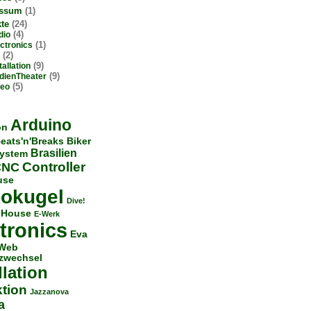
essum
(1)
kte
(24)
(4)
dio
(1)
ctronics
(2)
(9)
tallation
(9)
dienTheater
(5)
deo
Arduino
on
eats'n'Breaks
Biker
Brasilien
ystem
Controller
CNC
use
kokugel
Dive!
House
E-Werk
tronics
Eva
Web
zwechsel
llation
ktion
Jazzanova
a