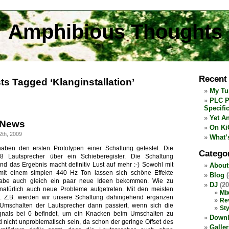
Amphibious Thoughts
Recent
ts Tagged ‘Klanginstallation’
My Tu
PLC P
Specifi
Yet A
 News
On Ki
2th, 2009
What’
haben den ersten Prototypen einer Schaltung getestet. Die
Catego
 8 Lautsprecher über ein Schieberegister. Die Schaltung
 und das Ergebnis macht definitiv Lust auf mehr :-) Sowohl mit
About
mit einem simplen 440 Hz Ton lassen sich schöne Effekte
Blog
(
habe auch gleich ein paar neue Ideen bekommen. Wie zu
DJ
(20
 natürlich auch neue Probleme aufgetreten. Mit den meisten
Mix
. Z.B. werden wir unsere Schaltung dahingehend ergänzen
Re
mschalten der Lautsprecher dann passiert, wenn sich die
Sty
gnals bei 0 befindet, um ein Knacken beim Umschalten zu
Down
d nicht unproblematisch sein, da schon der geringe Offset des
Galler