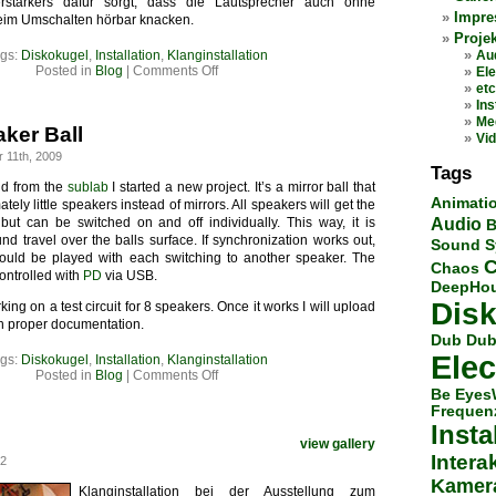
stärkers dafür sorgt, dass die Lautsprecher auch ohne
Impr
eim Umschalten hörbar knacken.
Proje
gs:
Diskokugel
,
Installation
,
Klanginstallation
Au
on
Posted in
Blog
|
Comments Off
Ele
Discokugel
etc
News
Ins
Me
aker Ball
Vi
 11th, 2009
Tags
nd from the
sublab
I started a new project. It’s a mirror ball that
Animati
tely little speakers instead of mirrors. All speakers will get the
ut can be switched on and off individually. This way, it is
Audio
B
und travel over the balls surface. If synchronization works out,
Sound S
could be played with each switching to another speaker. The
Chaos
controlled with
PD
via USB.
DeepHo
Dis
ing on a test circuit for 8 speakers. Once it works I will upload
ith proper documentation.
Dub
Dub
Elec
gs:
Diskokugel
,
Installation
,
Klanginstallation
on
Posted in
Blog
|
Comments Off
Project
Be
Eyes
Speaker
Frequen
Ball
Insta
view gallery
Intera
02
Kamer
Klanginstallation bei der Ausstellung zum