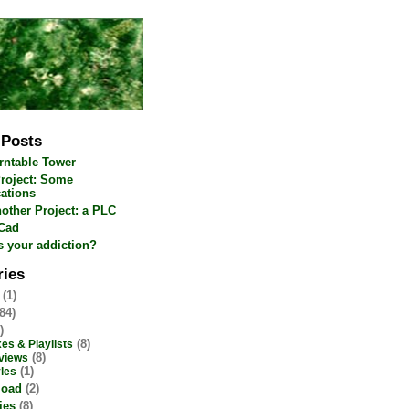
 Posts
rntable Tower
roject: Some
cations
nother Project: a PLC
Cad
s your addiction?
ries
(1)
84)
)
(8)
es & Playlists
(8)
views
(1)
les
load
(2)
ies
(8)