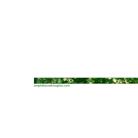
amphibiousthoughts.com