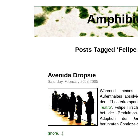
Amphibi
Posts Tagged ‘Felipe
Avenida Dropsie
Saturday, February 26th, 2005
Während meines ac
Aufenthaltes absolvi
der Theaterkompa
Teatro“
. Felipe Hirsc
bei der Produktion
Adaption der Gro
berühmten Comiczeich
(more…)